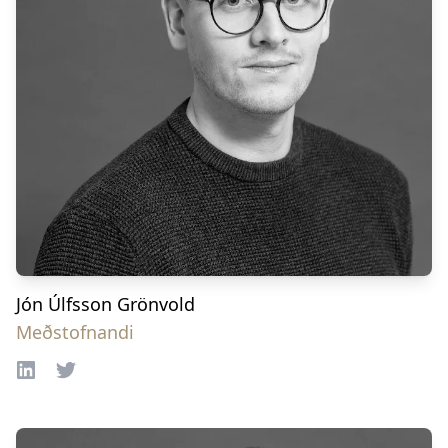
Jón Úlfsson Grönvold
Meðstofnandi
LinkedIn
Twitter