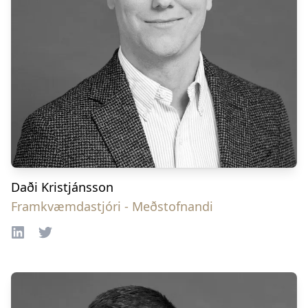
Daði Kristjánsson
Framkvæmdastjóri - Meðstofnandi
LinkedIn
Twitter