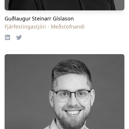
Guðlaugur Steinarr Gíslason
Fjárfestingastjóri - Meðstofnandi
LinkedIn
Twitter