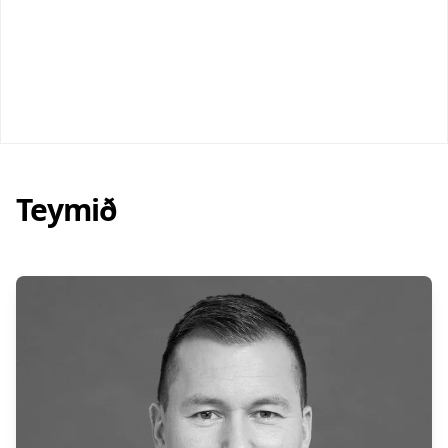
Teymið