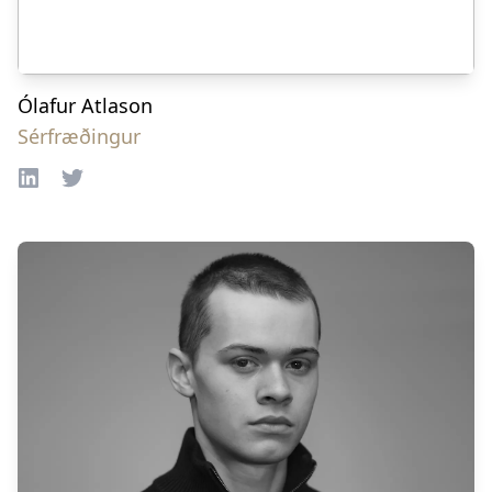
Ólafur Atlason
Sérfræðingur
LinkedIn
Twitter