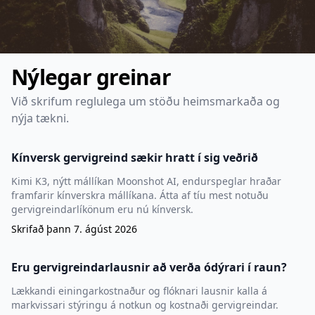
Nýlegar greinar
Við skrifum reglulega um stöðu heimsmarkaða og
nýja tækni.
Kínversk gervigreind sækir hratt í sig veðrið
Kimi K3, nýtt mállíkan Moonshot AI, endurspeglar hraðar
framfarir kínverskra mállíkana. Átta af tíu mest notuðu
gervigreindarlíkönum eru nú kínversk.
Skrifað þann
7. ágúst 2026
Eru gervigreindarlausnir að verða ódýrari í raun?
Lækkandi einingarkostnaður og flóknari lausnir kalla á
markvissari stýringu á notkun og kostnaði gervigreindar.