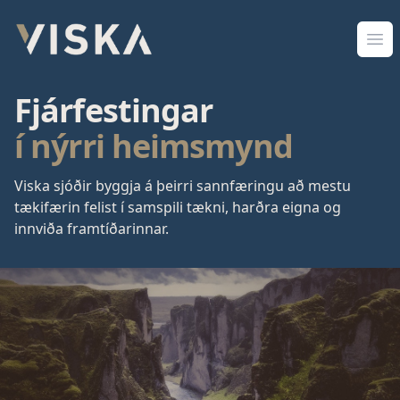
Viska Sjóðir
Opn
Fjárfestingar
í nýrri heimsmynd
Viska sjóðir byggja á þeirri sannfæringu að mestu
tækifærin felist í samspili tækni, harðra eigna og
innviða framtíðarinnar.