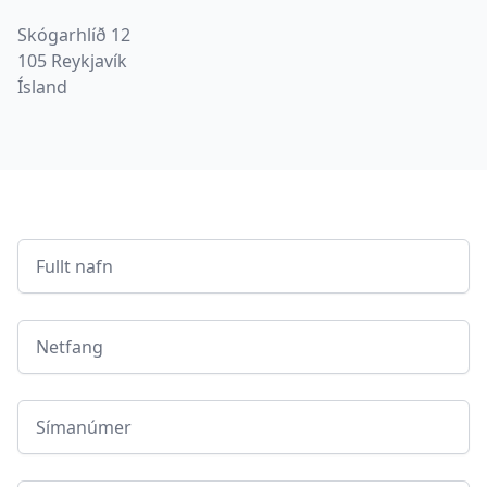
Heimilisfang
Skógarhlíð 12
105 Reykjavík
Ísland
Fullt nafn
Netfang
Símanúmer