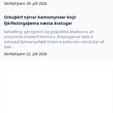
Skrifað þann
29. júlí 2026
Orkuþörf nýrrar heimsmyndar knýr
fjárfestingaþema næsta áratugar
Rafvæðing, gervigreind og geopólitísk áhætta eru að
endurmóta orkukerfi heimsins. Breytingarnar kalla á
stóraukið fjármangsflæði til þeirra þátta sem standa þar að
baki.
Skrifað þann
22. júlí 2026