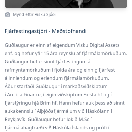
Mynd eftir Visku Sjóði
Fjárfestingastjóri - Meðstofnandi
Guðlaugur er einn af eigendum Visku Digital Assets
ehf. og hefur yfir 15 ára reynslu af fjármálamörkuðum.
Guðlaugur hefur sinnt fjárfestingum á
rafmyntamörkuðum í fjölda ára og einnig fjárfest
á innlendum og erlendum fjármálamörkuðum.
Áður starfaði Guðlaugur í markaðsviðskiptum
í Arctica Finance, í eigin viðskiptum Exista hf og í
fjárstýringu hjá Brim hf. Hann hefur auk þess að sinnt
aukakennslu í Alþjóðafjármálum við Háskólann í
Reykjavík. Guðlaugur hefur lokið M.Sc í
fjármálahagfræði við Háskóla Íslands og prófi í