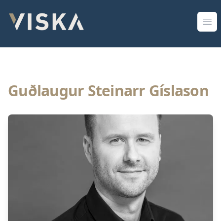
Viska Sjóðir
Opn
Guðlaugur Steinarr Gíslason