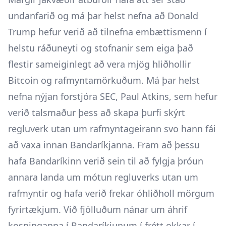
undanfarið og má þar helst nefna að Donald
Trump hefur verið að tilnefna embættismenn í
helstu ráðuneyti og stofnanir sem eiga það
flestir sameiginlegt að vera mjög hliðhollir
Bitcoin og rafmyntamörkuðum. Má þar helst
nefna nýjan forstjóra SEC, Paul Atkins, sem hefur
verið talsmaður þess að skapa þurfi skýrt
regluverk utan um rafmyntageirann svo hann fái
að vaxa innan Bandaríkjanna. Fram að þessu
hafa Bandaríkinn verið sein til að fylgja þróun
annara landa um mótun regluverks utan um
rafmyntir og hafa verið frekar óhliðholl mörgum
fyrirtækjum. Við fjölluðum nánar um áhrif
kosninganna í Bandaríkjunum í frétt okkar í