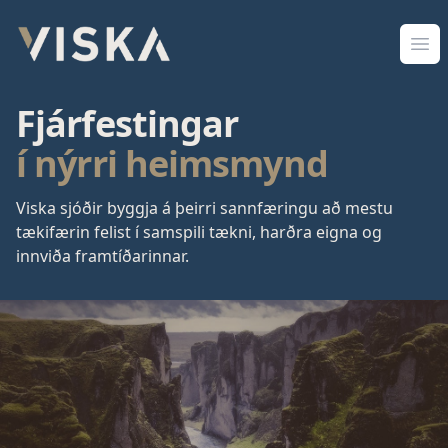
Viska Sjóðir
Opn
Fjárfestingar
í nýrri heimsmynd
Viska sjóðir byggja á þeirri sannfæringu að mestu
tækifærin felist í samspili tækni, harðra eigna og
innviða framtíðarinnar.