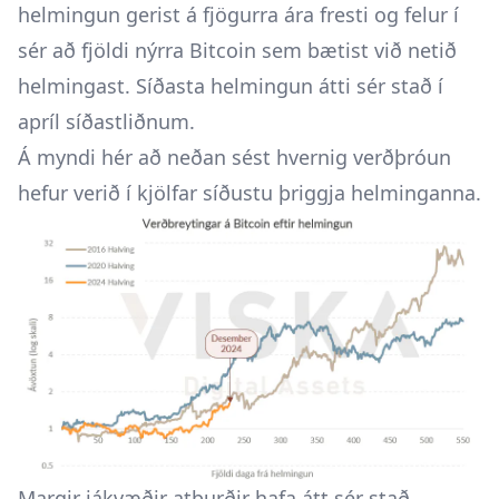
helmingun gerist á fjögurra ára fresti og felur í
sér að fjöldi nýrra Bitcoin sem bætist við netið
helmingast. Síðasta helmingun átti sér stað í
apríl síðastliðnum.
Á myndi hér að neðan sést hvernig verðþróun
hefur verið í kjölfar síðustu þriggja helminganna.
Margir jákvæðir atburðir hafa átt sér stað