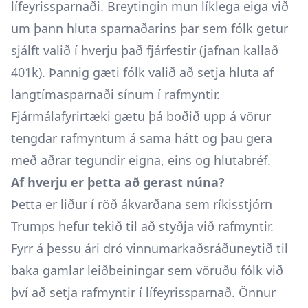
lífeyrissparnaði. Breytingin mun líklega eiga við
um þann hluta sparnaðarins þar sem fólk getur
sjálft valið í hverju það fjárfestir (jafnan kallað
401k). Þannig gæti fólk valið að setja hluta af
langtímasparnaði sínum í rafmyntir.
Fjármálafyrirtæki gætu þá boðið upp á vörur
tengdar rafmyntum á sama hátt og þau gera
með aðrar tegundir eigna, eins og hlutabréf.
Af hverju er þetta að gerast núna?
Þetta er liður í röð ákvarðana sem ríkisstjórn
Trumps hefur tekið til að styðja við rafmyntir.
Fyrr á þessu ári dró vinnumarkaðsráðuneytið til
baka gamlar leiðbeiningar sem vöruðu fólk við
því að setja rafmyntir í lífeyrissparnað. Önnur