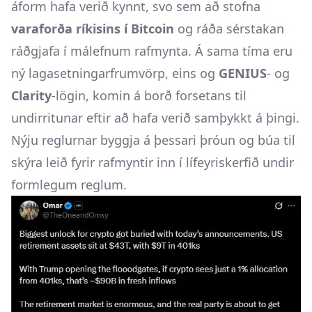
áform hafa verið kynnt, svo sem að stofna
varaforða ríkisins í Bitcoin
og ráða sérstakan
ráðgjafa í málefnum rafmynta. Á sama tíma eru
ný lagasetningarfrumvörp, eins og
GENIUS
- og
Clarity
-lögin, komin á borð forsetans til
undirritunar eftir að hafa verið samþykkt á þingi.
Nýju reglurnar byggja á þessari þróun og búa til
skýra leið fyrir rafmyntir inn í lífeyriskerfið undir
formlegum reglum.