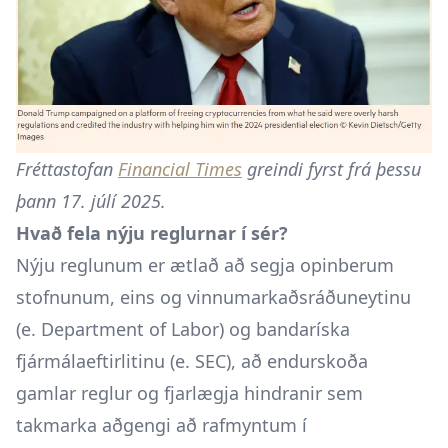
Fréttastofan
Financial Times
greindi fyrst frá þessu
þann 17. júlí 2025.
Hvað fela nýju reglurnar í sér?
Nýju reglunum er ætlað að segja opinberum
stofnunum, eins og vinnumarkaðsráðuneytinu
(e. Department of Labor) og bandaríska
fjármálaeftirlitinu (e. SEC), að endurskoða
gamlar reglur og fjarlægja hindranir sem
takmarka aðgengi að rafmyntum í