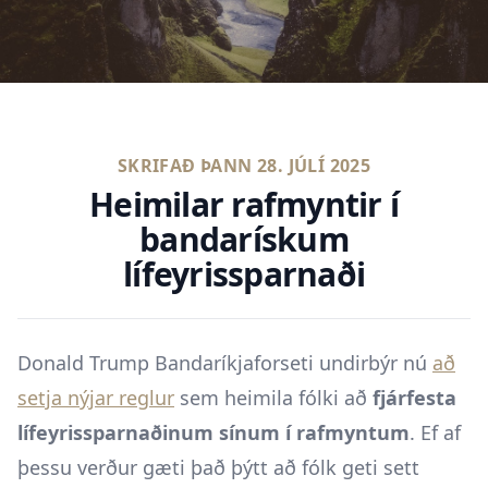
SKRIFAÐ ÞANN
28. JÚLÍ 2025
Heimilar rafmyntir í
bandarískum
lífeyrissparnaði
Donald Trump Bandaríkjaforseti undirbýr nú
að
setja nýjar reglur
sem heimila fólki að
fjárfesta
lífeyrissparnaðinum sínum í rafmyntum
. Ef af
þessu verður gæti það þýtt að fólk geti sett