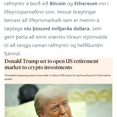
rafmyntir á borð við
Bitcoin
og
Ethereum
inn í
lífeyrissparnaðinn sinn. Þessar breytingar
beinast að lífeyrismarkaði sem er metinn á
tæplega
níu þúsund milljarða dollara
, sem
gerir þetta að einni stærstu tilraun stjórnvalda
til að tengja saman rafmyntir og hefðbundin
fjármál.