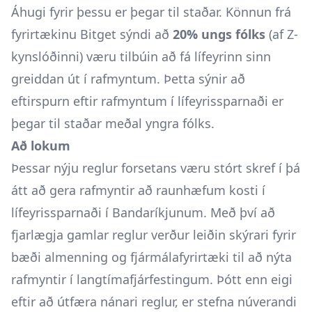
Áhugi fyrir þessu er þegar til staðar. Könnun frá
fyrirtækinu Bitget sýndi að
20% ungs fólks
(af Z-
kynslóðinni) væru tilbúin að fá lífeyrinn sinn
greiddan út í rafmyntum. Þetta sýnir að
eftirspurn eftir rafmyntum í lífeyrissparnaði er
þegar til staðar meðal yngra fólks.
Að lokum
Þessar nýju reglur forsetans væru stórt skref í þá
átt að gera rafmyntir að raunhæfum kosti í
lífeyrissparnaði í Bandaríkjunum. Með því að
fjarlægja gamlar reglur verður leiðin skýrari fyrir
bæði almenning og fjármálafyrirtæki til að nýta
rafmyntir í langtímafjárfestingum. Þótt enn eigi
eftir að útfæra nánari reglur, er stefna núverandi