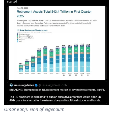
Omar Kanji, einn af eigendum