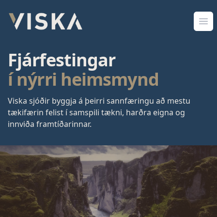
Viska Sjóðir
Opn
Fjárfestingar
í nýrri heimsmynd
Viska sjóðir byggja á þeirri sannfæringu að mestu
tækifærin felist í samspili tækni, harðra eigna og
innviða framtíðarinnar.