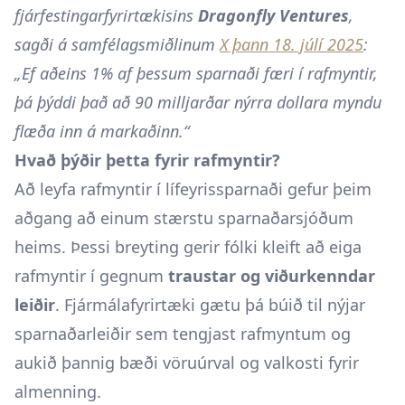
fjárfestingarfyrirtækisins
Dragonfly Ventures
,
sagði á samfélagsmiðlinum
X þann 18. júlí 2025
:
„Ef aðeins 1% af þessum sparnaði færi í rafmyntir,
þá þýddi það að 90 milljarðar nýrra dollara myndu
flæða inn á markaðinn.“
Hvað þýðir þetta fyrir rafmyntir?
Að leyfa rafmyntir í lífeyrissparnaði gefur þeim
aðgang að einum stærstu sparnaðarsjóðum
heims. Þessi breyting gerir fólki kleift að eiga
rafmyntir í gegnum
traustar og viðurkenndar
leiðir
. Fjármálafyrirtæki gætu þá búið til nýjar
sparnaðarleiðir sem tengjast rafmyntum og
aukið þannig bæði vöruúrval og valkosti fyrir
almenning.