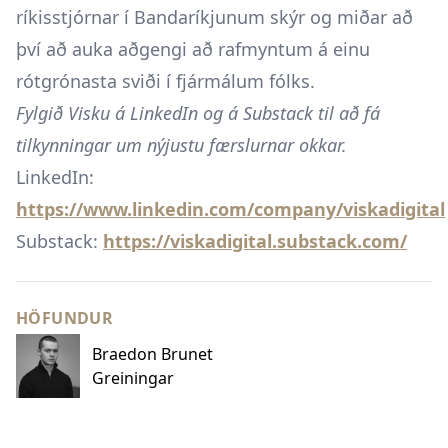
ríkisstjórnar í Bandaríkjunum skýr og miðar að
því að auka aðgengi að rafmyntum á einu
rótgrónasta sviði í fjármálum fólks.
Fylgið Visku á LinkedIn og á Substack til að fá
tilkynningar um nýjustu færslurnar okkar.
LinkedIn:
https://www.linkedin.com/company/viskadigital
Substack:
https://viskadigital.substack.com/
HÖFUNDUR
Braedon Brunet
Greiningar