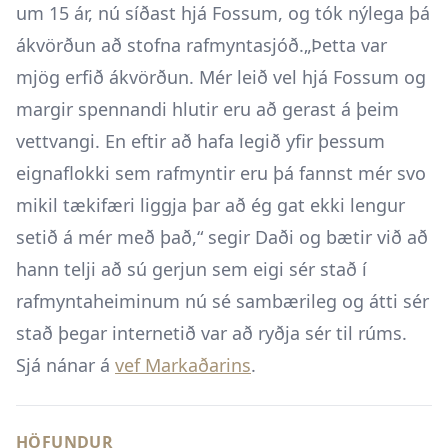
um 15 ár, nú síðast hjá Fossum, og tók nýlega þá
ákvörðun að stofna rafmyntasjóð.„Þetta var
mjög erfið ákvörðun. Mér leið vel hjá Fossum og
margir spennandi hlutir eru að gerast á þeim
vettvangi. En eftir að hafa legið yfir þessum
eignaflokki sem rafmyntir eru þá fannst mér svo
mikil tækifæri liggja þar að ég gat ekki lengur
setið á mér með það,“ segir Daði og bætir við að
hann telji að sú gerjun sem eigi sér stað í
rafmyntaheiminum nú sé sambærileg og átti sér
stað þegar internetið var að ryðja sér til rúms.
Sjá nánar á
vef Markaðarins
.
HÖFUNDUR