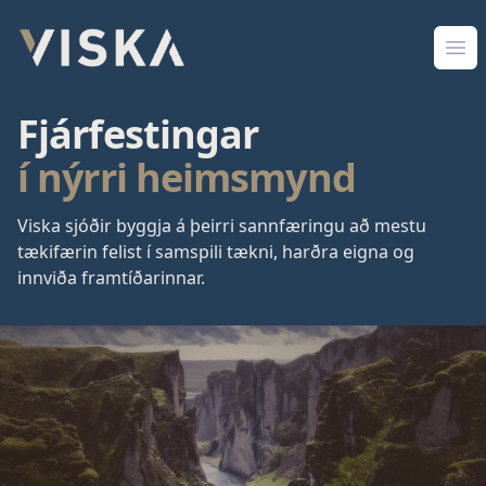
Viska Sjóðir
Opn
Fjárfestingar
í nýrri heimsmynd
Viska sjóðir byggja á þeirri sannfæringu að mestu
tækifærin felist í samspili tækni, harðra eigna og
innviða framtíðarinnar.