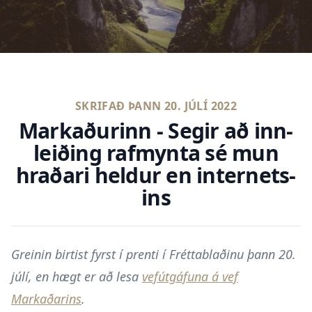
SKRIFAÐ ÞANN
20. JÚLÍ 2022
Markaðurinn - Seg­ir að inn­
leið­ing raf­mynt­a sé mun
hrað­ar­i held­ur en int­er­nets­
ins
Greinin birtist fyrst í prenti í Fréttablaðinu þann 20.
júlí, en hægt er að lesa
vefútgáfuna á vef
Markaðarins
.