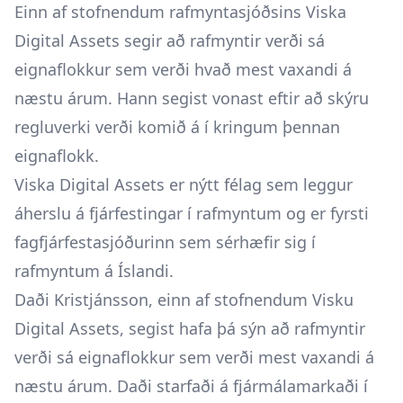
Einn af stofnendum rafmyntasjóðsins Viska
Digital Assets segir að rafmyntir verði sá
eignaflokkur sem verði hvað mest vaxandi á
næstu árum. Hann segist vonast eftir að skýru
regluverki verði komið á í kringum þennan
eignaflokk.
Viska Digital Assets er nýtt félag sem leggur
áherslu á fjárfestingar í rafmyntum og er fyrsti
fagfjárfestasjóðurinn sem sérhæfir sig í
rafmyntum á Íslandi.
Daði Kristjánsson, einn af stofnendum Visku
Digital Assets, segist hafa þá sýn að rafmyntir
verði sá eignaflokkur sem verði mest vaxandi á
næstu árum. Daði starfaði á fjármálamarkaði í