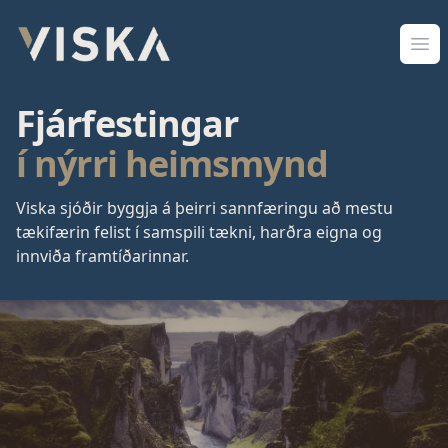
Viska Sjóðir
Opn
Fjárfestingar
í nýrri heimsmynd
Viska sjóðir byggja á þeirri sannfæringu að mestu
tækifærin felist í samspili tækni, harðra eigna og
innviða framtíðarinnar.