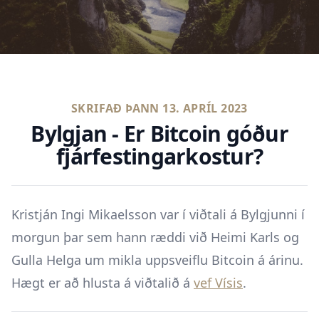
SKRIFAÐ ÞANN
13. APRÍL 2023
Bylgjan - Er Bitcoin góður
fjárfestingarkostur?
Kristján Ingi Mikaelsson var í viðtali á Bylgjunni í
morgun þar sem hann ræddi við Heimi Karls og
Gulla Helga um mikla uppsveiflu Bitcoin á árinu.
Hægt er að hlusta á viðtalið á
vef Vísis
.