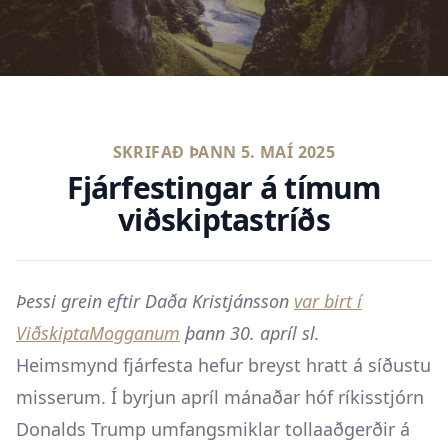
SKRIFAÐ ÞANN
5. MAÍ 2025
Fjárfestingar á tímum
viðskiptastríðs
Þessi grein eftir Daða Kristjánsson
var birt í
ViðskiptaMogganum
þann 30. apríl sl.
Heimsmynd fjárfesta hefur breyst hratt á síðustu
misserum. Í byrjun apríl mánaðar hóf ríkisstjórn
Donalds Trump umfangsmiklar tollaaðgerðir á