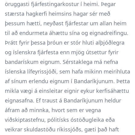
öruggasti fjárfestingarkostur í heimi. Þegar
stærsta hagkerfi heimsins hagar sér með
þessum hætti, neyðast fjárfestar um allan heim
til að endurmeta áhættu sína og eignadreifingu.
Þrátt fyrir þessa þróun er stór hluti alþjóðlegra
og íslenskra fjárfesta enn mjög útsettur fyrir
bandarískum eignum. Sérstaklega má nefna
íslenska lífeyrissjóði, sem hafa mikinn meirihluta
af sínum erlendu eignum í Bandaríkjunum. Þetta
mikla vægi á einsleitar eignir eykur kerfisáhættu
eignasafna. Ef traust á Bandaríkjunum heldur
áfram að minnka, hvort sem er vegna
viðskiptastefnu, pólitísks óstöðugleika eða
veikrar skuldastöðu ríkissjóðs, gæti það haft