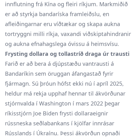
innflutning frá Kína og fleiri ríkjum. Markmiðið
er að styrkja bandaríska framleiðslu, en
afleiðingarnar eru víðtækar og skapa aukna
tortryggni milli ríkja, vaxandi viðskiptahindranir
og aukna efnahagslega óvissu á heimsvísu.
Frysting dollara og tollastríð draga úr trausti
Farið er að bera á djúpstæðu vantrausti á
Bandaríkin sem öruggan áfangastað fyrir
fjármagn. Sú þróun hófst ekki nú í apríl 2025,
heldur má rekja upphaf hennar til ákvörðunar
stjórnvalda í Washington í mars 2022 þegar
ríkisstjórn Joe Biden frysti dollaraeignir
rússneska seðlabankans í kjölfar innrásar
Rússlands í Úkraínu. Þessi ákvörðun opnaði