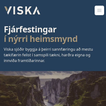
Viska Sjóðir
Opn
Fjárfestingar
í nýrri heimsmynd
Viska sjóðir byggja á þeirri sannfæringu að mestu
tækifærin felist í samspili tækni, harðra eigna og
innviða framtíðarinnar.