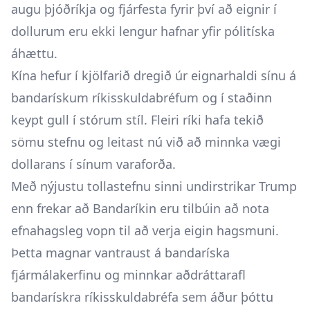
augu þjóðríkja og fjárfesta fyrir því að eignir í
dollurum eru ekki lengur hafnar yfir pólitíska
áhættu.
Kína hefur í kjölfarið dregið úr eignarhaldi sínu á
bandarískum ríkisskuldabréfum og í staðinn
keypt gull í stórum stíl. Fleiri ríki hafa tekið
sömu stefnu og leitast nú við að minnka vægi
dollarans í sínum varaforða.
Með nýjustu tollastefnu sinni undirstrikar Trump
enn frekar að Bandaríkin eru tilbúin að nota
efnahagsleg vopn til að verja eigin hagsmuni.
Þetta magnar vantraust á bandaríska
fjármálakerfinu og minnkar aðdráttarafl
bandarískra ríkisskuldabréfa sem áður þóttu