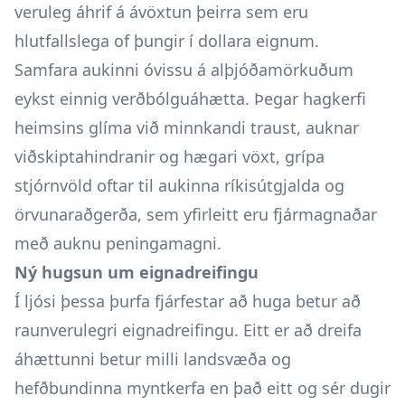
veruleg áhrif á ávöxtun þeirra sem eru
hlutfallslega of þungir í dollara eignum.
Samfara aukinni óvissu á alþjóðamörkuðum
eykst einnig verðbólguáhætta. Þegar hagkerfi
heimsins glíma við minnkandi traust, auknar
viðskiptahindranir og hægari vöxt, grípa
stjórnvöld oftar til aukinna ríkisútgjalda og
örvunaraðgerða, sem yfirleitt eru fjármagnaðar
með auknu peningamagni.
Ný hugsun um eignadreifingu
Í ljósi þessa þurfa fjárfestar að huga betur að
raunverulegri eignadreifingu. Eitt er að dreifa
áhættunni betur milli landsvæða og
hefðbundinna myntkerfa en það eitt og sér dugir