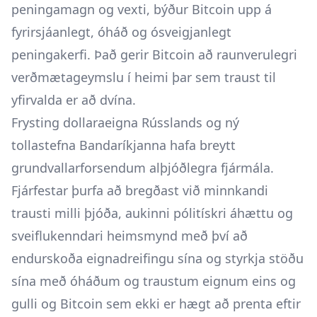
peningamagn og vexti, býður Bitcoin upp á
fyrirsjáanlegt, óháð og ósveigjanlegt
peningakerfi. Það gerir Bitcoin að raunverulegri
verðmætageymslu í heimi þar sem traust til
yfirvalda er að dvína.
Frysting dollaraeigna Rússlands og ný
tollastefna Bandaríkjanna hafa breytt
grundvallarforsendum alþjóðlegra fjármála.
Fjárfestar þurfa að bregðast við minnkandi
trausti milli þjóða, aukinni pólitískri áhættu og
sveiflukenndari heimsmynd með því að
endurskoða eignadreifingu sína og styrkja stöðu
sína með óháðum og traustum eignum eins og
gulli og Bitcoin sem ekki er hægt að prenta eftir