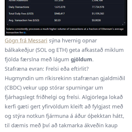
Gögn frá Messari
sýna hvernig opnar
bálkakeðjur (SOL og ETH) geta afkastað miklum
fjölda færslna með lágum
gjöldum
.
Stafræna evran: Frelsi eða eftirlit?
Hugmyndin um ríkisrekinn stafrænan gjaldmiðil
(CBDC) vekur upp stórar spurningar um
fjárhagslegt friðhelgi og frelsi. Algjörlega lokað
kerfi gæti gert yfirvöldum kleift að fylgjast með
og stýra notkun fjármuna á áður óþekktan hátt,
til dæmis með því að takmarka ákveðin kaup