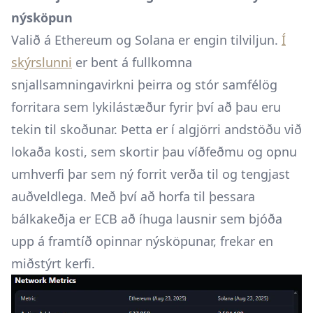
nýsköpun
Valið á Ethereum og Solana er engin tilviljun.
Í
skýrslunni
er bent á fullkomna
snjallsamningavirkni þeirra og stór samfélög
forritara sem lykilástæður fyrir því að þau eru
tekin til skoðunar. Þetta er í algjörri andstöðu við
lokaða kosti, sem skortir þau víðfeðmu og opnu
umhverfi þar sem ný forrit verða til og tengjast
auðveldlega. Með því að horfa til þessara
bálkakeðja er ECB að íhuga lausnir sem bjóða
upp á framtíð opinnar nýsköpunar, frekar en
miðstýrt kerfi.