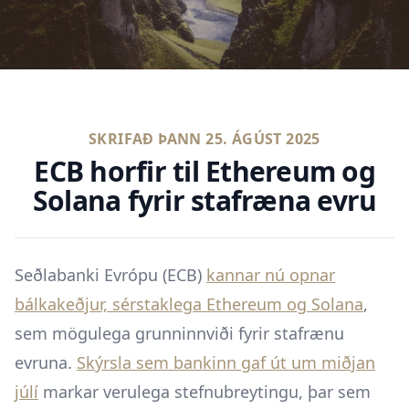
SKRIFAÐ ÞANN
25. ÁGÚST 2025
ECB horfir til Ethereum og
Solana fyrir stafræna evru
Seðlabanki Evrópu (ECB)
kannar nú opnar
bálkakeðjur, sérstaklega Ethereum og Solana
,
sem mögulega grunninnviði fyrir stafrænu
evruna.
Skýrsla sem bankinn gaf út um miðjan
júlí
markar verulega stefnubreytingu, þar sem