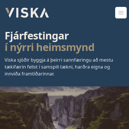
Viska Sjóðir
Opn
Fjárfestingar
í nýrri heimsmynd
Viska sjóðir byggja á þeirri sannfæringu að mestu
tækifærin felist í samspili tækni, harðra eigna og
innviða framtíðarinnar.