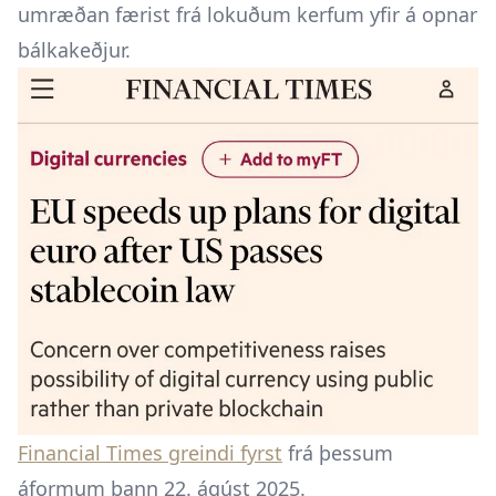
umræðan færist frá lokuðum kerfum yfir á opnar
bálkakeðjur.
Financial Times greindi fyrst
frá þessum
áformum þann 22. ágúst 2025.