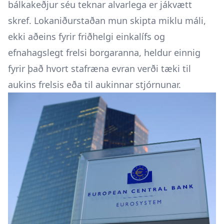
bálkakeðjur séu teknar alvarlega er jákvætt
skref. Lokaniðurstaðan mun skipta miklu máli,
ekki aðeins fyrir friðhelgi einkalífs og
efnahagslegt frelsi borgaranna, heldur einnig
fyrir það hvort stafræna evran verði tæki til
aukins frelsis eða til aukinnar stjórnunar.