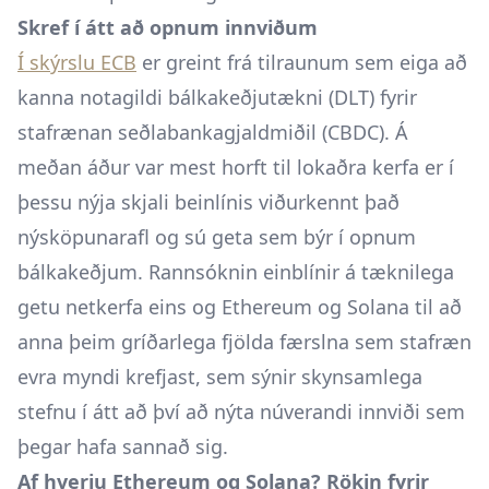
Skref í átt að opnum innviðum
Í skýrslu ECB
er greint frá tilraunum sem eiga að
kanna notagildi bálkakeðjutækni (DLT) fyrir
stafrænan seðlabankagjaldmiðil (CBDC). Á
meðan áður var mest horft til lokaðra kerfa er í
þessu nýja skjali beinlínis viðurkennt það
nýsköpunarafl og sú geta sem býr í opnum
bálkakeðjum. Rannsóknin einblínir á tæknilega
getu netkerfa eins og Ethereum og Solana til að
anna þeim gríðarlega fjölda færslna sem stafræn
evra myndi krefjast, sem sýnir skynsamlega
stefnu í átt að því að nýta núverandi innviði sem
þegar hafa sannað sig.
Af hverju Ethereum og Solana? Rökin fyrir