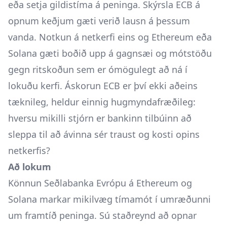
eða setja gildistíma á peninga. Skýrsla ECB á
opnum keðjum gæti verið lausn á þessum
vanda. Notkun á netkerfi eins og Ethereum eða
Solana gæti boðið upp á gagnsæi og mótstöðu
gegn ritskoðun sem er ómögulegt að ná í
lokuðu kerfi. Áskorun ECB er því ekki aðeins
tæknileg, heldur einnig hugmyndafræðileg:
hversu mikilli stjórn er bankinn tilbúinn að
sleppa til að ávinna sér traust og kosti opins
netkerfis?
Að lokum
Könnun Seðlabanka Evrópu á Ethereum og
Solana markar mikilvæg tímamót í umræðunni
um framtíð peninga. Sú staðreynd að opnar