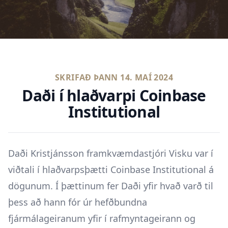
SKRIFAÐ ÞANN
14. MAÍ 2024
Daði í hlaðvarpi Coinbase
Institutional
Daði Kristjánsson framkvæmdastjóri Visku var í
viðtali í hlaðvarpsþætti Coinbase Institutional á
dögunum. Í þættinum fer Daði yfir hvað varð til
þess að hann fór úr hefðbundna
fjármálageiranum yfir í rafmyntageirann og