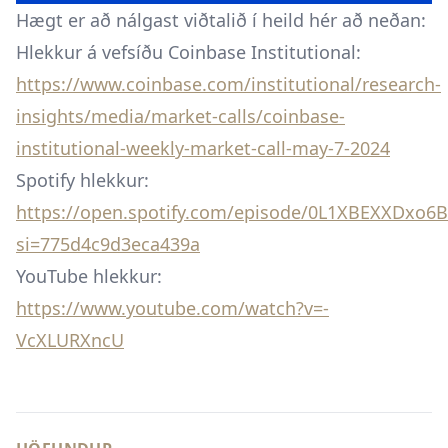
Hægt er að nálgast viðtalið í heild hér að neðan:
Hlekkur á vefsíðu Coinbase Institutional:
https://www.coinbase.com/institutional/research-
insights/media/market-calls/coinbase-
institutional-weekly-market-call-may-7-2024
Spotify hlekkur:
https://open.spotify.com/episode/0L1XBEXXDxo6
si=775d4c9d3eca439a
YouTube hlekkur:
https://www.youtube.com/watch?v=-
VcXLURXncU