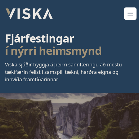
Viska Sjóðir
Opn
Fjárfestingar
í nýrri heimsmynd
Viska sjóðir byggja á þeirri sannfæringu að mestu
tækifærin felist í samspili tækni, harðra eigna og
innviða framtíðarinnar.