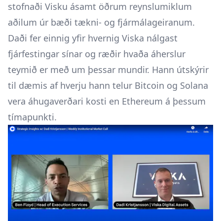
stofnaði Visku ásamt öðrum reynslumiklum
aðilum úr bæði tækni- og fjármálageiranum.
Daði fer einnig yfir hvernig Viska nálgast
fjárfestingar sínar og ræðir hvaða áherslur
teymið er með um þessar mundir. Hann útskýrir
til dæmis af hverju hann telur Bitcoin og Solana
vera áhugaverðari kosti en Ethereum á þessum
tímapunkti.