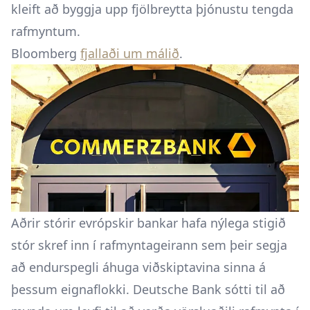
kleift að byggja upp fjölbreytta þjónustu tengda
rafmyntum.
Bloomberg
fjallaði um málið
.
Aðrir stórir evrópskir bankar hafa nýlega stigið
stór skref inn í rafmyntageirann sem þeir segja
að endurspegli áhuga viðskiptavina sinna á
þessum eignaflokki. Deutsche Bank sótti til að