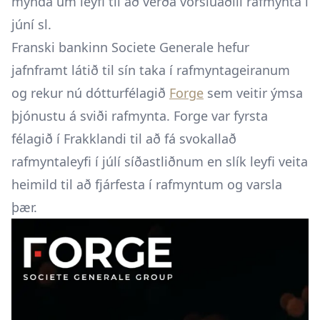
mynda um leyfi til að verða vörsluaðili rafmynta í
júní sl.
Franski bankinn Societe Generale hefur
jafnframt látið til sín taka í rafmyntageiranum
og rekur nú dótturfélagið
Forge
sem veitir ýmsa
þjónustu á sviði rafmynta. Forge var fyrsta
félagið í Frakklandi til að fá svokallað
rafmyntaleyfi í júlí síðastliðnum en slík leyfi veita
heimild til að fjárfesta í rafmyntum og varsla
þær.