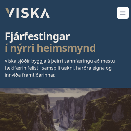
Viska Sjóðir
Opn
Fjárfestingar
í nýrri heimsmynd
Viska sjóðir byggja á þeirri sannfæringu að mestu
tækifærin felist í samspili tækni, harðra eigna og
innviða framtíðarinnar.