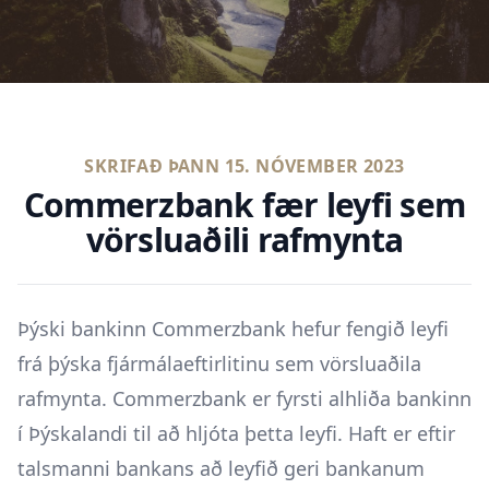
SKRIFAÐ ÞANN
15. NÓVEMBER 2023
Commerzbank fær leyfi sem
vörsluaðili rafmynta
Þýski bankinn Commerzbank hefur fengið leyfi
frá þýska fjármálaeftirlitinu sem vörsluaðila
rafmynta. Commerzbank er fyrsti alhliða bankinn
í Þýskalandi til að hljóta þetta leyfi. Haft er eftir
talsmanni bankans að leyfið geri bankanum