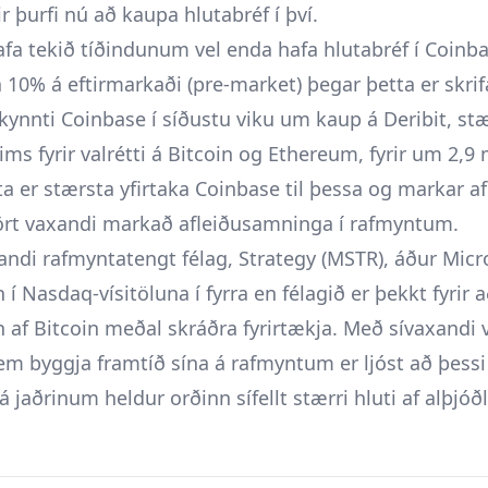
ir þurfi nú að kaupa hlutabréf í því.
hafa tekið tíðindunum vel enda hafa hlutabréf í Coin
10% á eftirmarkaði (pre-market) þegar þetta er skrif
lkynnti Coinbase í síðustu viku um kaup á Deribit, st
ms fyrir valrétti á Bitcoin og Ethereum, fyrir um 2,9 
ta er stærsta yfirtaka Coinbase til þessa og markar a
 ört vaxandi markað afleiðusamninga í rafmyntum.
ndi rafmyntatengt félag, Strategy (MSTR), áður Micr
n í Nasdaq-vísitöluna í fyrra en félagið er þekkt fyrir 
n af Bitcoin meðal skráðra fyrirtækja. Með sívaxandi
em byggja framtíð sína á rafmyntum er ljóst að þessi 
á jaðrinum heldur orðinn sífellt stærri hluti af alþjó