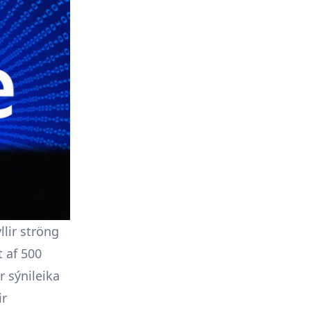
llir ströng
t af 500
 sýnileika
ir