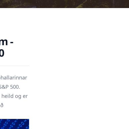
m -
0
hallarinnar
 S&P 500.
 heild og er
ið