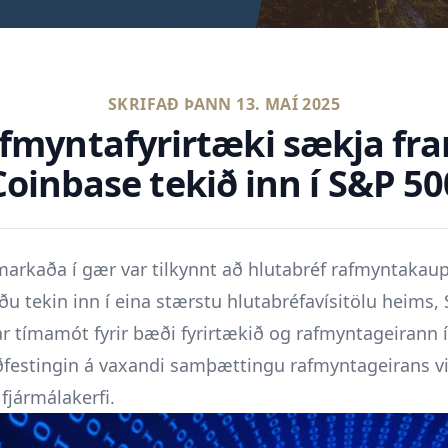
SKRIFAÐ ÞANN
13. MAÍ 2025
fmyntafyrirtæki sækja fra
Coinbase tekið inn í S&P 50
 markaða í gær var tilkynnt að hlutabréf rafmyntakaup
ðu tekin inn í eina stærstu hlutabréfavísitölu heims,
r tímamót fyrir bæði fyrirtækið og rafmyntageirann í
ðfestingin á vaxandi samþættingu rafmyntageirans v
fjármálakerfi.