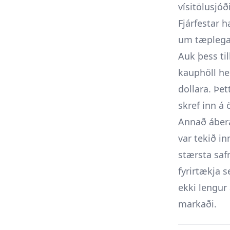
vísitölusjóð
Fjárfestar 
um tæplega 
Auk þess ti
kauphöll hei
dollara. Þet
skref inn á
Annað ábera
var tekið in
stærsta saf
fyrirtækja s
ekki lengur 
markaði.