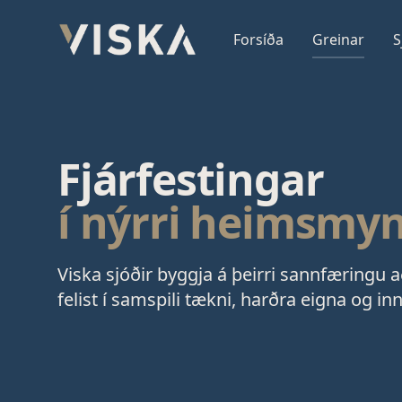
Viska Sjóðir
Forsíða
Greinar
S
Fjárfestingar
í nýrri heimsmy
Viska sjóðir byggja á þeirri sannfæringu 
felist í samspili tækni, harðra eigna og in