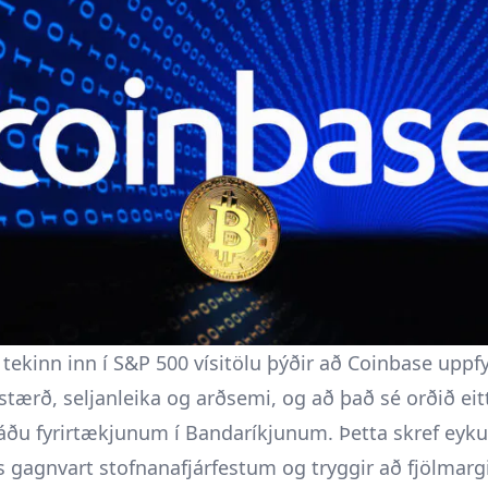
tekinn inn í S&P 500 vísitölu þýðir að Coinbase uppfy
stærð, seljanleika og arðsemi, og að það sé orðið eit
áðu fyrirtækjunum í Bandaríkjunum. Þetta skref eykur
ns gagnvart stofnanafjárfestum og tryggir að fjölmarg