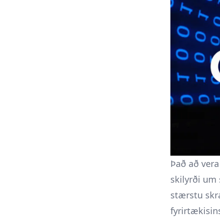
Það að vera 
skilyrði um 
stærstu skr
fyrirtækisi