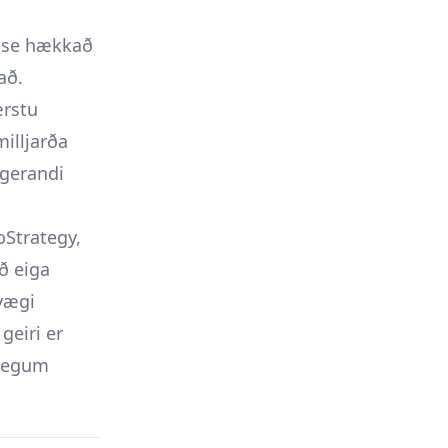
base hækkað
að.
ærstu
milljarða
fgerandi
oStrategy,
að eiga
 vægi
geiri er
ðlegum